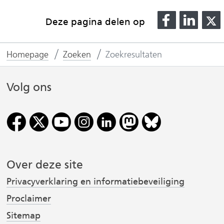
D
D
Deze pagina delen op
e
e
l
l
l
Homepage
Zoeken
Zoekresultaten
e
e
n
n
o
o
Volg ons
p
p
F
L
(
a
i
v
c
n
e
k
Over deze site
r
b
e
o
d
Privacyverklaring en informatiebeveiliging
i
o
I
Proclaimer
j
k
n
Sitemap
(
(
s