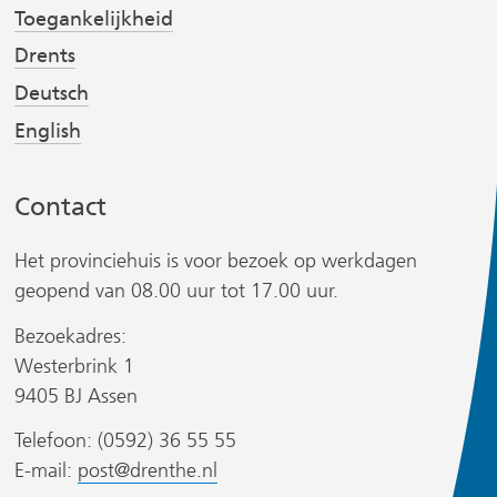
v
v
t
Toegankelijkheid
e
e
Drents
r
r
Deutsch
w
w
English
i
i
r
j
j
s
s
Contact
t
t
n
n
Het provinciehuis is voor bezoek op werkdagen
a
a
geopend van 08.00 uur tot 17.00 uur.
a
a
Bezoekadres:
r
r
Westerbrink 1
e
e
r
9405 BJ Assen
e
e
n
n
Telefoon: (0592) 36 55 55
a
a
E-mail:
post@drenthe.nl
n
n