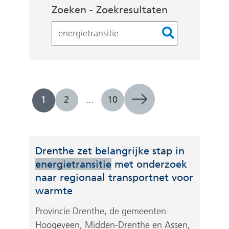
Zoekopdracht
Zoeken - Zoekresultaten
Filters
1
2
...
10
Drenthe zet belangrijke stap in
energietransitie
met onderzoek
naar regionaal transportnet voor
warmte
Provincie Drenthe, de gemeenten
Hoogeveen, Midden-Drenthe en Assen,