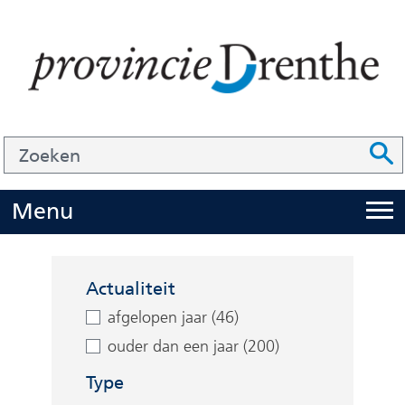
Ga
naar
de
inhoud
Zoek
Z
Z
o
e
U
Menu
i
k
t
e
Facetten
k
n
Actualiteit
l
afgelopen jaar (46)
a
ouder dan een jaar (200)
p
Type
p