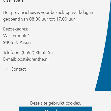
Contact
t
t
n
n
Het provinciehuis is voor bezoek op werkdagen
a
a
geopend van 08.00 uur tot 17.00 uur.
a
a
Bezoekadres:
r
r
Westerbrink 1
e
e
r
9405 BJ Assen
e
e
n
n
Telefoon: (0592) 36 55 55
a
a
E-mail:
post@drenthe.nl
n
n
B
Contact
d
d
s
e
e
e
i
e
r
r
t
l
e
e
d
w
w
)
Cookievoorkeur
m
Deze site gebruikt cookies.
e
e
wijzigen
e