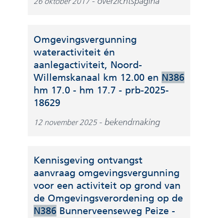
overzichtspagina
26 oktober 2017
Omgevingsvergunning
wateractiviteit én
aanlegactiviteit, Noord-
Willemskanaal km 12.00 en
N386
hm 17.0 - hm 17.7 - prb-2025-
(
18629
v
bekendmaking
12 november 2025
e
r
w
Kennisgeving ontvangst
i
aanvraag omgevingsvergunning
j
voor een activiteit op grond van
s
de Omgevingsverordening op de
t
N386
Bunnerveenseweg Peize -
n