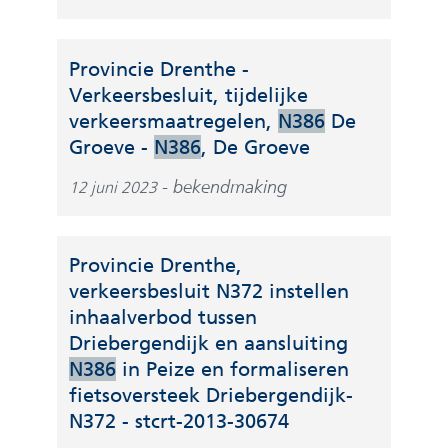
e
e
a
n
r
b
a
d
w
s
r
Provincie Drenthe -
e
i
i
e
Verkeersbesluit, tijdelijke
r
j
t
e
verkeersmaatregelen,
N386
De
e
s
e
n
(
Groeve -
N386
, De Groeve
w
t
)
a
v
e
n
bekendmaking
12 juni 2023
n
e
b
a
d
r
s
a
e
w
i
r
Provincie Drenthe,
r
i
t
e
verkeersbesluit N372 instellen
e
j
e
e
inhaalverbod tussen
w
s
)
n
Driebergendijk en aansluiting
e
t
a
N386
in Peize en formaliseren
b
n
n
fietsoversteek Driebergendijk-
s
a
d
(
N372 - stcrt-2013-30674
i
a
e
v