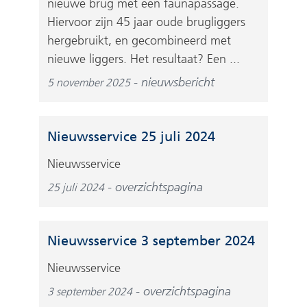
nieuwe brug met een faunapassage.
s
a
Hiervoor zijn 45 jaar oude brugliggers
i
r
hergebruikt, en gecombineerd met
t
e
nieuwe liggers. Het resultaat? Een ...
e
e
)
nieuwsbericht
5 november 2025
n
a
n
Nieuwsservice 25 juli 2024
d
e
Nieuwsservice
r
overzichtspagina
25 juli 2024
e
w
e
Nieuwsservice 3 september 2024
b
s
Nieuwsservice
i
overzichtspagina
3 september 2024
t