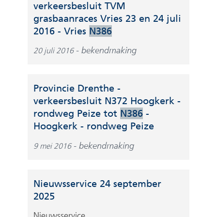
)
e
verkeersbesluit TVM
e
j
n
grasbaanraces Vries 23 en 24 juli
r
s
a
(
2016 - Vries
N386
e
t
n
v
w
n
bekendmaking
20 juli 2016
d
e
e
a
e
r
b
a
r
w
s
r
Provincie Drenthe -
e
i
i
e
verkeersbesluit N372 Hoogkerk -
w
j
t
e
rondweg Peize tot
N386
-
e
s
e
n
(
Hoogkerk - rondweg Peize
b
t
)
a
v
s
n
bekendmaking
9 mei 2016
n
e
i
a
d
r
t
a
e
w
e
r
Nieuwsservice 24 september
r
i
)
e
2025
e
j
e
w
s
Nieuwsservice