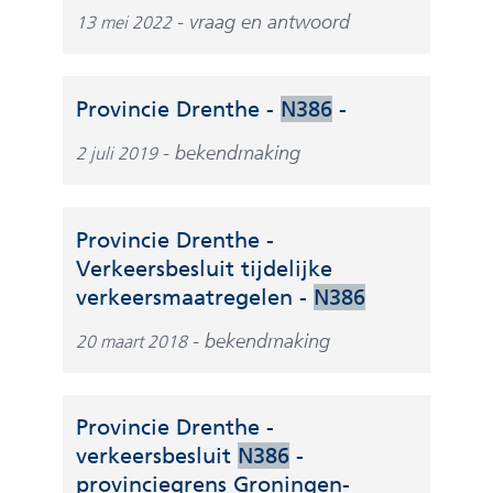
vraag en antwoord
13 mei 2022
(
Provincie Drenthe -
N386
-
v
bekendmaking
2 juli 2019
e
r
w
Provincie Drenthe -
i
Verkeersbesluit tijdelijke
j
(
verkeersmaatregelen -
N386
s
v
t
bekendmaking
20 maart 2018
e
n
r
a
w
a
Provincie Drenthe -
i
r
verkeersbesluit
N386
-
j
e
provinciegrens Groningen-