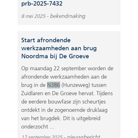
(
prb-2025-7432
a
v
a
bekendmaking
8 mei 2025
e
r
r
e
w
e
Start afrondende
i
n
werkzaamheden aan brug
j
a
Noordma bij De Groeve
s
n
t
Op maandag 22 september worden de
d
n
afrondende werkzaamheden aan de
e
a
brug in de
N386
(Hunzeweg) tussen
r
a
Zuidlaren en De Groeve hervat. Tijdens
e
r
de eerdere bouwfase zijn scheurtjes
w
e
ontdekt in de zogenoemde druklaag
e
e
van het brugdek. Dit is uitgebreid
b
n
s
onderzocht ...
a
i
nieuwsbericht
17 september 2025