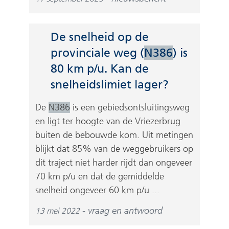
n
t
d
e
e
)
De snelheid op de
r
provinciale weg (
N386
) is
e
80 km p/u. Kan de
w
e
snelheidslimiet lager?
b
De
N386
is een gebiedsontsluitingsweg
s
en ligt ter hoogte van de Vriezerbrug
i
t
buiten de bebouwde kom. Uit metingen
e
blijkt dat 85% van de weggebruikers op
)
dit traject niet harder rijdt dan ongeveer
70 km p/u en dat de gemiddelde
snelheid ongeveer 60 km p/u ...
vraag en antwoord
13 mei 2022