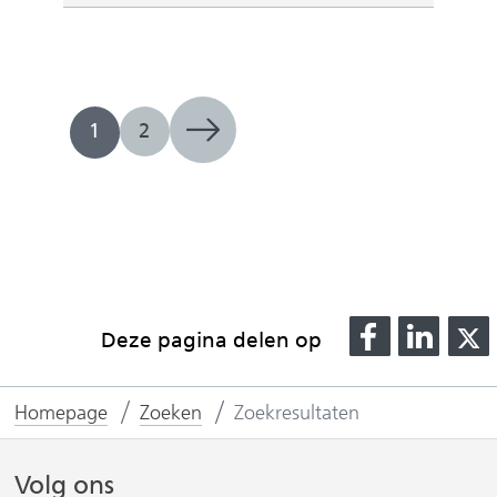
e
)
1
2
D
D
Deze pagina delen op
e
e
l
l
l
Homepage
Zoeken
Zoekresultaten
e
e
n
n
o
o
Volg ons