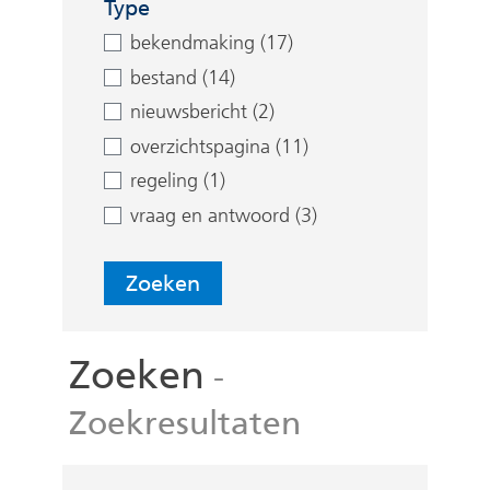
e
Type
n
bekendmaking (17)
bestand (14)
nieuwsbericht (2)
overzichtspagina (11)
regeling (1)
vraag en antwoord (3)
Zoeken
Zoeken
-
Zoekresultaten