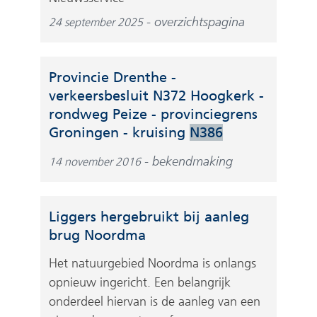
n
e
t
a
overzichtspagina
24 september 2025
b
n
n
s
a
d
i
a
e
Provincie Drenthe -
t
r
r
verkeersbesluit N372 Hoogkerk -
e
e
e
rondweg Peize - provinciegrens
)
e
(
w
Groningen - kruising
N386
n
v
e
a
bekendmaking
14 november 2016
e
b
n
r
s
d
w
i
e
Liggers hergebruikt bij aanleg
i
t
r
brug Noordma
j
e
e
s
)
Het natuurgebied Noordma is onlangs
w
t
opnieuw ingericht. Een belangrijk
e
n
onderdeel hiervan is de aanleg van een
b
a