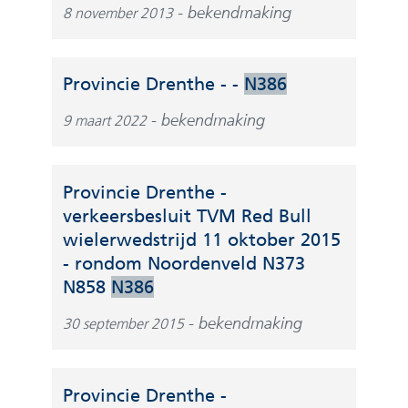
t
r
bekendmaking
8 november 2013
r
e
e
e
e
r
)
e
w
w
n
(
Provincie Drenthe - -
N386
e
i
a
v
b
j
bekendmaking
9 maart 2022
n
e
s
s
d
r
i
t
e
w
t
n
Provincie Drenthe -
r
i
e
a
verkeersbesluit TVM Red Bull
e
j
)
a
wielerwedstrijd 11 oktober 2015
w
s
r
- rondom Noordenveld N373
e
t
e
(
N858
N386
b
n
e
v
s
a
bekendmaking
30 september 2015
n
e
i
a
a
r
t
r
n
w
e
e
Provincie Drenthe -
d
i