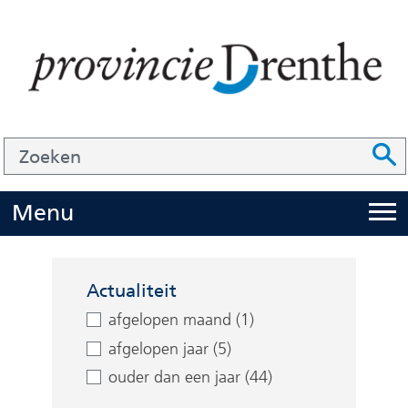
Ga
naar
de
inhoud
Zoek
Z
Z
o
e
U
Menu
i
k
t
e
Facetten
k
n
Actualiteit
l
afgelopen maand (1)
a
afgelopen jaar (5)
p
ouder dan een jaar (44)
p