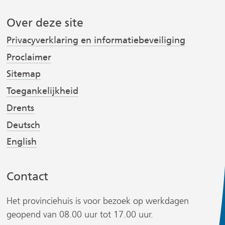
e
k
Over deze site
r
b
e
o
d
Privacyverklaring en informatiebeveiliging
i
o
I
Proclaimer
j
k
n
Sitemap
(
(
s
v
v
t
Toegankelijkheid
e
e
Drents
r
r
Deutsch
w
w
English
i
i
r
j
j
s
s
Contact
t
t
n
n
Het provinciehuis is voor bezoek op werkdagen
a
a
geopend van 08.00 uur tot 17.00 uur.