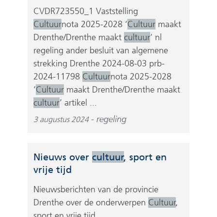
v
t
CVDR723550_1 Vaststelling
e
n
Cultuur
nota 2025-2028 ‘
Cultuur
maakt
r
a
Drenthe/Drenthe maakt
cultuur
’ nl
w
a
regeling ander besluit van algemene
i
r
strekking Drenthe 2024-08-03 prb-
j
e
2024-11798
Cultuur
nota 2025-2028
s
e
‘
Cultuur
maakt Drenthe/Drenthe maakt
t
n
cultuur
’ artikel ...
n
a
a
regeling
3 augustus 2024
n
a
d
r
e
e
Nieuws over
cultuur
, sport en
r
e
vrije tijd
e
n
w
Nieuwsberichten van de provincie
a
e
Drenthe over de onderwerpen
Cultuur
,
n
b
sport en vrije tijd.