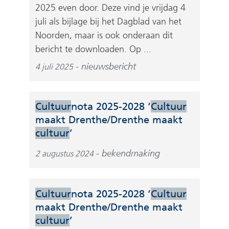
2025 even door. Deze vind je vrijdag 4
juli als bijlage bij het Dagblad van het
Noorden, maar is ook onderaan dit
bericht te downloaden. Op ...
nieuwsbericht
4 juli 2025
Cultuur
nota 2025-2028 ‘
Cultuur
maakt Drenthe/Drenthe maakt
(
cultuur
’
v
bekendmaking
2 augustus 2024
e
r
w
Cultuur
nota 2025-2028 ‘
Cultuur
i
maakt Drenthe/Drenthe maakt
j
(
cultuur
’
s