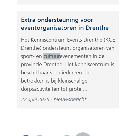
e
d
b
e
s
Extra ondersteuning voor
r
i
eventorganisatoren in Drenthe
e
t
w
Het Kenniscentrum Events Drenthe (KCE
e
e
Drenthe) ondersteunt organisatoren van
)
b
sport- en
cultuur
evenementen in de
s
provincie Drenthe. Het kenniscentrum is
i
beschikbaar voor iedereen die
t
betrokken is bij kleinschalige
e
dorpsactiviteiten tot grote ...
)
nieuwsbericht
22 april 2026