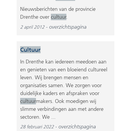
i
j
Nieuwsberichten van de provincie
s
Drenthe over
cultuur
.
t
overzichtspagina
2 april 2012
n
a
a
Cultuur
r
e
In Drenthe kan iedereen meedoen aan
e
en genieten van een bloeiend cultureel
n
leven. Wij brengen mensen en
a
organisaties samen. We zorgen voor
n
duidelijke kaders en afspraken voor
d
cultuur
makers. Ook moedigen wij
e
slimme verbindingen aan met andere
r
sectoren. We ...
e
overzichtspagina
28 februari 2022
w