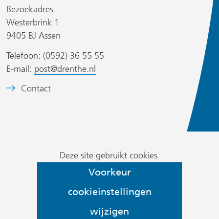
a
a
Bezoekadres:
r
r
Westerbrink 1
e
e
r
9405 BJ Assen
e
e
n
n
Telefoon: (0592) 36 55 55
a
a
E-mail:
post@drenthe.nl
n
n
B
Contact
d
d
s
e
e
e
i
e
r
r
t
l
e
e
d
w
w
)
Cookievoorkeur
m
Deze site gebruikt cookies.
e
e
wijzigen
e
Voorkeur
b
b
r
s
s
cookieinstellingen
k
i
i
:
wijzigen
t
t