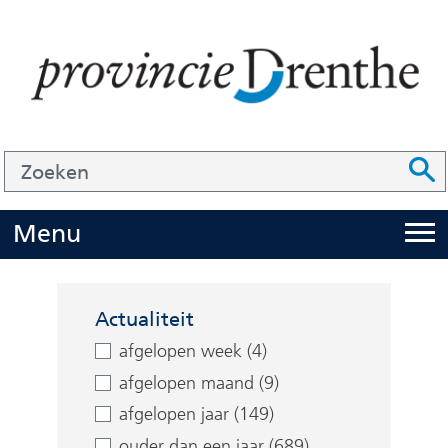
Ga
naar
de
inhoud
Zoek
Z
Z
o
e
U
Menu
i
k
t
e
Facetten
k
n
Actualiteit
l
afgelopen week (4)
a
afgelopen maand (9)
p
afgelopen jaar (149)
p
ouder dan een jaar (689)