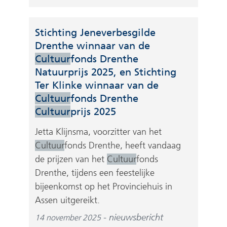
e
b
Stichting Jeneverbesgilde
s
Drenthe winnaar van de
i
Cultuur
fonds Drenthe
t
Natuurprijs 2025, en Stichting
e
Ter Klinke winnaar van de
)
Cultuur
fonds Drenthe
Cultuur
prijs 2025
Jetta Klijnsma, voorzitter van het
Cultuur
fonds Drenthe, heeft vandaag
de prijzen van het
Cultuur
fonds
Drenthe, tijdens een feestelijke
bijeenkomst op het Provinciehuis in
Assen uitgereikt.
nieuwsbericht
14 november 2025