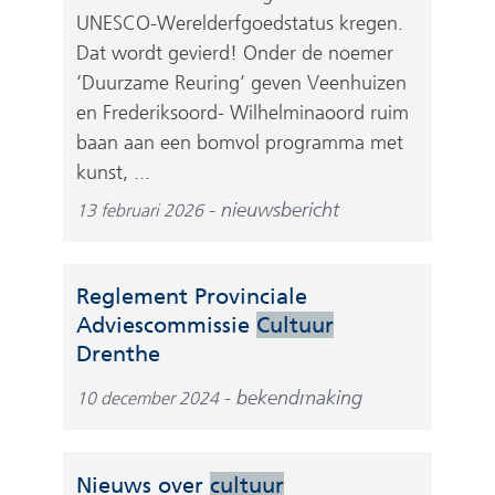
UNESCO-Werelderfgoedstatus kregen.
Dat wordt gevierd! Onder de noemer
‘Duurzame Reuring’ geven Veenhuizen
en Frederiksoord- Wilhelminaoord ruim
baan aan een bomvol programma met
kunst, ...
nieuwsbericht
13 februari 2026
Reglement Provinciale
Adviescommissie
Cultuur
(
Drenthe
v
bekendmaking
10 december 2024
e
r
w
Nieuws over
cultuur