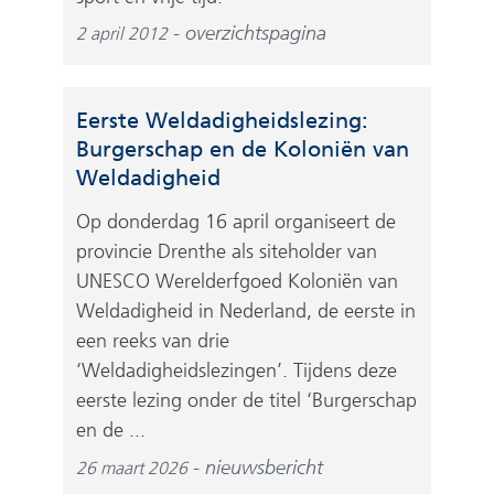
d
s
e
overzichtspagina
2 april 2012
i
r
t
e
e
w
Eerste Weldadigheidslezing:
)
e
Burgerschap en de Koloniën van
b
Weldadigheid
s
Op donderdag 16 april organiseert de
i
provincie Drenthe als siteholder van
t
UNESCO Werelderfgoed Koloniën van
e
Weldadigheid in Nederland, de eerste in
)
een reeks van drie
‘Weldadigheidslezingen’. Tijdens deze
eerste lezing onder de titel ‘Burgerschap
en de ...
nieuwsbericht
26 maart 2026