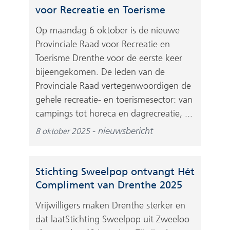
i
r
voor Recreatie en Toerisme
j
e
s
Op maandag 6 oktober is de nieuwe
e
t
Provinciale Raad voor Recreatie en
n
n
Toerisme Drenthe voor de eerste keer
a
a
bijeengekomen. De leden van de
n
a
Provinciale Raad vertegenwoordigen de
d
r
gehele recreatie- en toerismesector: van
e
e
campings tot horeca en dagrecreatie, ...
r
e
e
nieuwsbericht
8 oktober 2025
n
w
a
e
n
b
Stichting Sweelpop ontvangt Hét
d
s
Compliment van Drenthe 2025
e
i
r
Vrijwilligers maken Drenthe sterker en
t
e
dat laatStichting Sweelpop uit Zweeloo
e
w