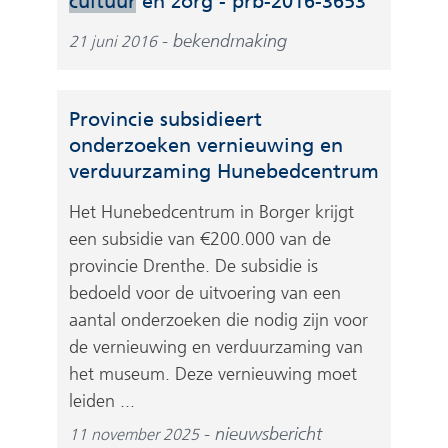
cultuur
en zorg - prb-2016-3653
j
v
s
bekendmaking
21 juni 2016
e
t
r
n
w
a
Provincie subsidieert
i
a
onderzoeken vernieuwing en
j
r
verduurzaming Hunebedcentrum
s
e
t
Het Hunebedcentrum in Borger krijgt
e
n
een subsidie van €200.000 van de
n
a
provincie Drenthe. De subsidie is
a
a
bedoeld voor de uitvoering van een
n
r
aantal onderzoeken die nodig zijn voor
d
e
de vernieuwing en verduurzaming van
e
e
het museum. Deze vernieuwing moet
r
n
e
leiden ...
a
w
nieuwsbericht
11 november 2025
n