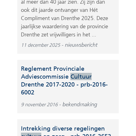
al meer dan 40 jaar zien. Zij zijn dan
)
e
ook dit jaarde ontvanger van Hét
b
Compliment van Drenthe 2025. Deze
s
jaarlijkse waardering van de provincie
i
Drenthe zet vrijwilligers in het ...
t
nieuwsbericht
11 december 2025
e
)
Reglement Provinciale
Adviescommissie
Cultuur
Drenthe 2017-2020 - prb-2016-
(
6002
v
bekendmaking
9 november 2016
e
r
w
Intrekking diverse regelingen
i
(