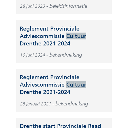
beleidsinformatie
28 juni 2023
Reglement Provinciale
Adviescommissie
Cultuur
(
Drenthe 2021-2024
v
bekendmaking
10 juni 2024
e
r
w
Reglement Provinciale
i
Adviescommissie
Cultuur
j
(
Drenthe 2021-2024
s
v
t
bekendmaking
28 januari 2021
e
n
r
a
w
a
Drenthe start Provinciale Raad