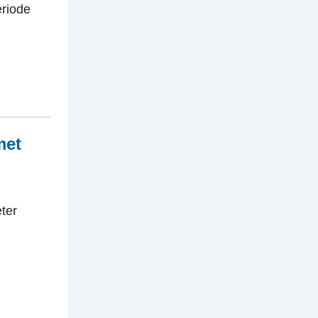
eriode
met
ter