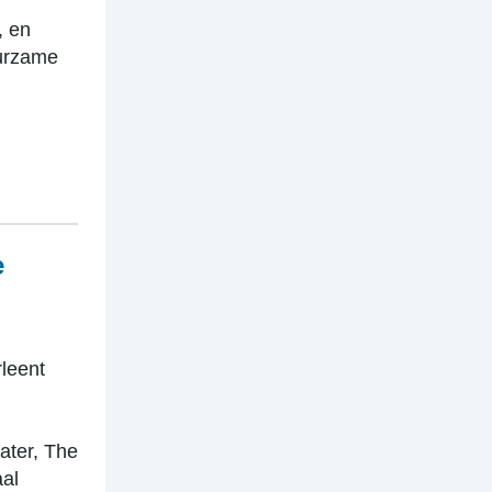
, en
uurzame
e
rleent
ater, The
aal