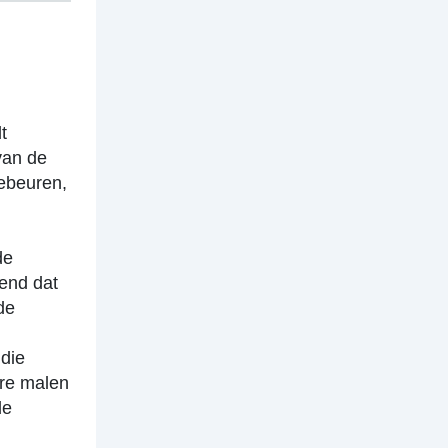
t
van de
gebeuren,
de
end dat
de
 die
ere malen
de