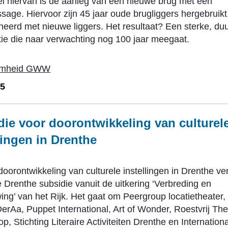
l hiervan is de aanleg van een nieuwe brug met een
sage. Hiervoor zijn 45 jaar oude brugliggers hergebruikt
eerd met nieuwe liggers. Het resultaat? Een sterke, d
tie die naar verwachting nog 100 jaar meegaat.
amheid GWW
25
die voor doorontwikkeling van culturel
lingen in Drenthe
oorontwikkeling van culturele instellingen in Drenthe ve
e Drenthe subsidie vanuit de uitkering ‘Verbreding en
ing’ van het Rijk. Het gaat om Peergroup locatietheater,
DerAa, Puppet International, Art of Wonder, Roestvrij The
, Stichting Literaire Activiteiten Drenthe en Internation