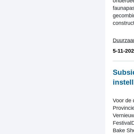
onderdee
faunapas
gecombin
construc
Duurza
5-11-20
Subsi
instel
Voor de d
Provinci
Vernieuw
Festival
Bake Shop