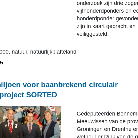
onderzoek zijn drie zo
vijfhonderdponders en e
honderdponder gevonde
zijn in kaart gebracht en
veiliggesteld.
2000
,
natuur
,
natuurlijkplatteland
25
iljoen voor baanbrekend circulair
elproject SORTED
Gedeputeerden Bennem
Meeuwissen van de prov
Groningen en Drenthe e
wethouder Rink van de 