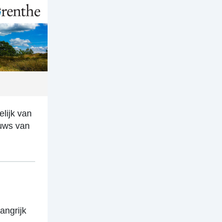
lijk van
euws van
angrijk