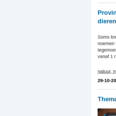
Provi
diere
Soms bre
noemen w
tegemoet
vanaf 1 
natuur, m
29-10-2
Themab