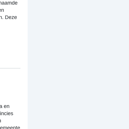
genaamde
en
n. Deze
a en
incies
n
gemeente