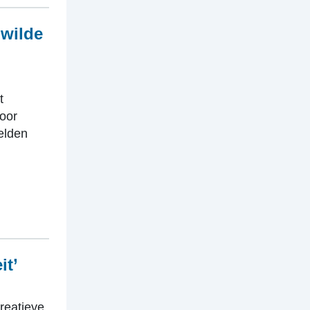
 wilde
t
oor
elden
it’
reatieve