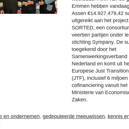
Emmen hebben vandaag
Assen €14.927.479,42 s
uitgereikt aan het project
SORTED, een consortiu
veertien partijen onder l
stichting Sympany. De su
toegekend door het
Samenwerkingsverband 
Nederland en komt uit he
Europese Just Transitio
(JTF), inclusief 6 miljoen
cofinanciering vanuit het
Ministerie van Economis
Zaken.
e en ondernemen
,
gedeputeerde meeuwissen
,
kennis e
e