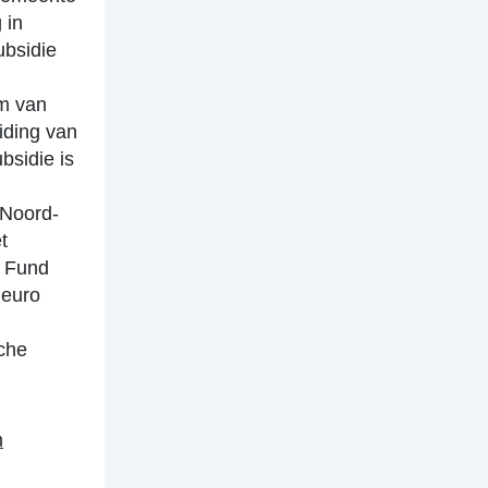
 in
ubsidie
m van
eiding van
bsidie is
Noord-
t
n Fund
 euro
che
n