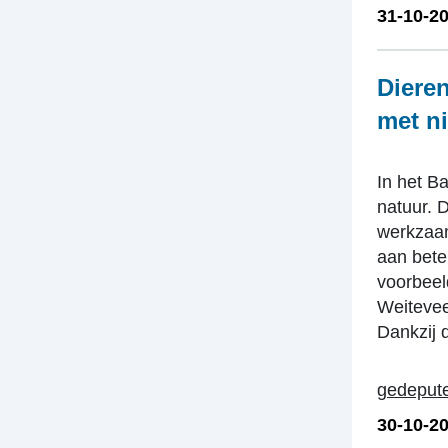
31-10-2
Dieren
met n
In het B
natuur. D
werkzaam
aan bete
voorbeel
Weitevee
Dankzij 
gedepute
30-10-2