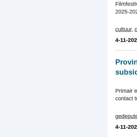
Filmfest
2025-202
cultuur
,
c
4-11-20
Provin
subsid
Primair 
contact 
gedeput
4-11-20