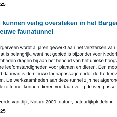
025
 kunnen veilig oversteken in het Barge
ieuwe faunatunnel
argerveen wordt al jaren gewerkt aan het versterken van
at is belangrijk, want het gebied is bijzonder voor Nede
heden dragen bij aan het behoud van het unieke hoog
re leefomstandigheden voor planten en dieren. Een moo
d daarvan is de nieuwe faunapassage onder de Kerkenw
n. De werkzaamheden aan deze tunnel zijn net afgeron
deze tunnel kunnen dieren voortaan veilig de weg passe
erde van dijk
,
Natura 2000
,
natuur
,
natuurlijkplatteland
025