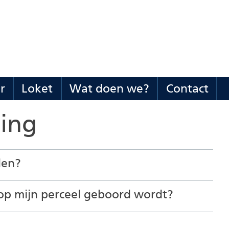
(naar
homepage)
r
Loket
Wat doen we?
Contact
Organisatie
Uitklappen
Loket
Uitklappen
Wat
Uitklappen
Co
Uit
en
doen
ing
bestuur
we?
den?
r op mijn perceel geboord wordt?