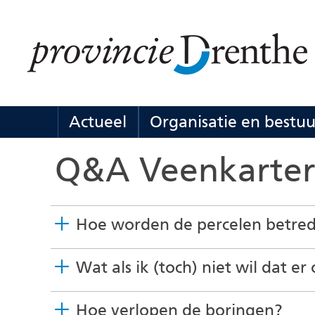
Ga
naar
de
inhoud
Actueel
Organisatie en bestuu
Actueel
Uitklappen
Q&A Veenkarter
Hoe worden de percelen betre
Wat als ik (toch) niet wil dat e
Hoe verlopen de boringen?