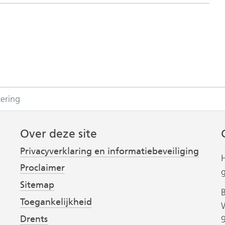
i
t
k
l
a
p
p
ering
e
n
Over deze site
Privacyverklaring en informatiebeveiliging
Proclaimer
Sitemap
Toegankelijkheid
Drents