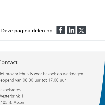
Delen
Delen
Delen
Deze pagina delen op
op
op
op
Facebook
LinkedIn
X
(verwijst
(verwijst
(verwijst
naar
naar
naar
een
een
een
Contact
andere
andere
andere
website)
website)
website)
Het provinciehuis is voor bezoek op werkdagen
geopend van 08.00 uur tot 17.00 uur.
Bezoekadres:
Westerbrink 1
9405 BJ Assen